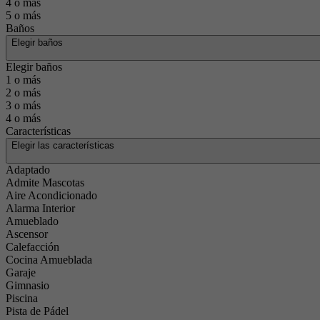
4 o más
5 o más
Baños
Elegir baños
Elegir baños
1 o más
2 o más
3 o más
4 o más
Características
Elegir las características
Adaptado
Admite Mascotas
Aire Acondicionado
Alarma Interior
Amueblado
Ascensor
Calefacción
Cocina Amueblada
Garaje
Gimnasio
Piscina
Pista de Pádel