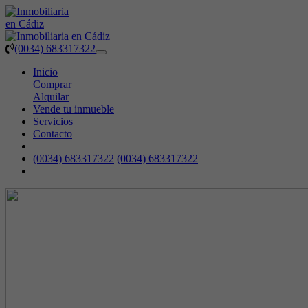
(0034) 683317322
Toggle
navigation
Inicio
Comprar
Alquilar
Vende tu inmueble
Servicios
Contacto
(0034) 683317322
(0034) 683317322