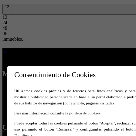
12
12
24
48
96
inmuebles.
MENÚ
Consentimiento de Cookies
Inicio
Utilizamos cookies propias y de terceros para fines analíticos y para
Comprar
mostrarle publicidad personalizada en base a un perfil elaborado a partir
Alquilar
Vende tu inmueble
de sus hábitos de navegación (por ejemplo, páginas visitadas).
Servicios
Para más información consulte la
política de cookies
.
Contacto
Puede aceptar todas las cookies pulsando el botón "Aceptar", rechazar su
CONTÁCTANOS
uso pulsando el botón "Rechazar" y configurarlas pulsando el botón
"Configurar".